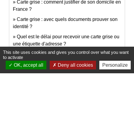
Carte grise : comment justifier de son domicile en
France ?
Carte grise : avec quels documents prouver son
identité ?
Quel est le délai pour recevoir une carte grise ou
une étiquette d'adresse ?
This site uses cookies and gives you control over what you want
Que faire si la carte grise comporte une erreur ?
to activate
OK, accept all
Deny all cookies
Personalize
Pour en savoir plus
open_in_new
Points numériques
Ministère chargé de l'intérieur
Signaler une erreur sur cette page