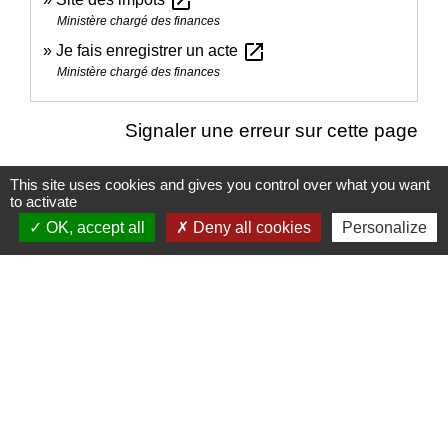
open_in_new
Ministère chargé des finances
open_in_new
Je fais enregistrer un acte
Ministère chargé des finances
Signaler une erreur sur cette page
This site uses cookies and gives you control over what you want
to activate
OK, accept all
Deny all cookies
Personalize
Nous contacter
Commune de Puylaurens
1 rue de la Mairie
81700 Puylaurens - FRANCE
+33 5 63 75 00 18
Contact par formulaire