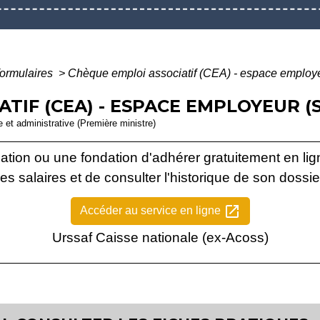
formulaires
>
Chèque emploi associatif (CEA) - espace employ
TIF (CEA) - ESPACE EMPLOYEUR (S
le et administrative (Première ministre)
tion ou une fondation d'adhérer gratuitement en lig
es salaires et de consulter l'historique de son dossie
open_in_new
Accéder au service en ligne
Urssaf Caisse nationale (ex-Acoss)