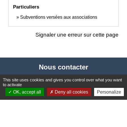
Particuliers
Subventions versées aux associations
Signaler une erreur sur cette page
Nous contacter
Commune de Puylaurens
This site uses cookies and gives you control over what you want
to activate
1 rue de la Mairie
OK, accept all
Deny all cookies
Personalize
81700 Puylaurens - FRANCE
+33 5 63 75 00 18
Contact par formulaire