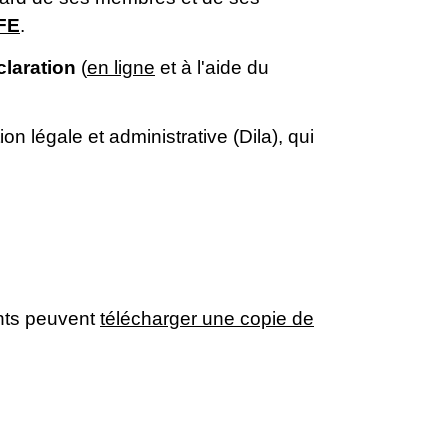
FE
.
claration
(
en ligne
et à l'aide du
n légale et administrative (Dila), qui
eants peuvent
télécharger une copie de