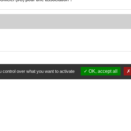
 control over what you want to activate
OK, accept all
Nous contacter
Commune de Puylaurens
1 rue de la Mairie
81700 Puylaurens - FRANCE
+33 5 63 75 00 18