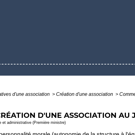
atives d'une association
>
Création d'une association
>
Comment
RÉATION D'UNE ASSOCIATION AU J
le et administrative (Première ministre)
personnalité morale (autonomie de la structure à l'