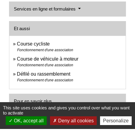
Services en ligne et formulaires
Et aussi
Course cycliste
Fonctionnement d'une association
Course de véhicule à moteur
Fonctionnement d'une association
Défilé ou rassemblement
Fonctionnement d'une association
Pour en savoir plus
This site uses cookies and gives you control over what you want
to activate
Manifestation sur la voie publique ou tout espace
OK, accept all
Deny all cookies
Personalize
open_in_new
ouvert au public à Paris
Préfecture de police de Paris