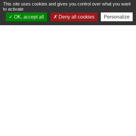
This site uses cookies and gives you control over what you want
to activate
Signaler une erreur sur cette page
OK, accept all
Deny all cookies
Personalize
Nous contacter
Commune de Puylaurens
1 rue de la Mairie
81700 Puylaurens - FRANCE
+33 5 63 75 00 18
Contact par formulaire