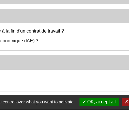
 à la fin d'un contrat de travail ?
é économique (IAE) ?
 control over what you want to activate
OK, accept all