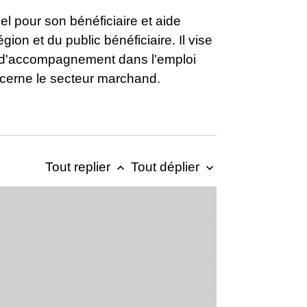
l pour son bénéficiaire et aide
ion et du public bénéficiaire. Il vise
at d'accompagnement dans l'emploi
ncerne le secteur marchand.
Tout replier
Tout déplier
keyboard_arrow_up
keyboard_arrow_down