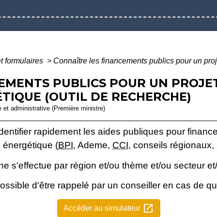
et formulaires
>
Connaître les financements publics pour un proj
EMENTS PUBLICS POUR UN PROJE
TIQUE (OUTIL DE RECHERCHE)
le et administrative (Première ministre)
entifier rapidement les aides publiques pour financer
n énergétique (
BPI
, Ademe,
CCI
, conseils régionaux,
e s'effectue par région et/ou thème et/ou secteur et
 possible d'être rappelé par un conseiller en cas de qu
open_in_new
Accéder au simulateur