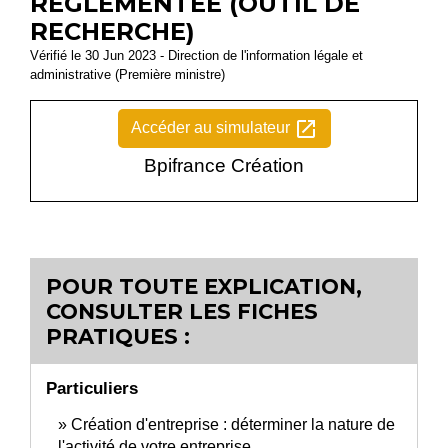
RÉGLEMENTÉE (OUTIL DE
RECHERCHE)
Vérifié le 30 Jun 2023 - Direction de l'information légale et
administrative (Première ministre)
open_in_new
Accéder au simulateur
Bpifrance Création
POUR TOUTE EXPLICATION,
CONSULTER LES FICHES
PRATIQUES :
Particuliers
Création d'entreprise : déterminer la nature de
l'activité de votre entreprise