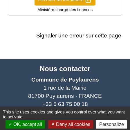
open_in_new
Ministère chargé des finances
Signaler une erreur sur cette page
Nous contacter
Commune de Puylaurens
1 rue de la Mairie
81700 Puylaurens - FRANCE
+33 5 63 75 00 18
This site uses cookies and gives you control over what you want
Contact par formulaire
to activate
OK, accept all
Deny all cookies
Personalize