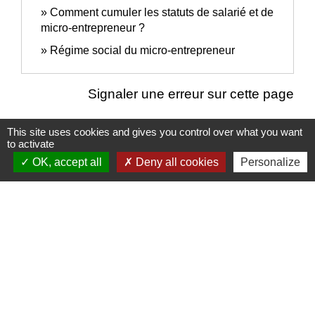
Comment cumuler les statuts de salarié et de
micro-entrepreneur ?
Régime social du micro-entrepreneur
Signaler une erreur sur cette page
This site uses cookies and gives you control over what you want
to activate
OK, accept all
Deny all cookies
Personalize
Nous contacter
Commune de Puylaurens
1 rue de la Mairie
81700 Puylaurens - FRANCE
+33 5 63 75 00 18
Contact par formulaire