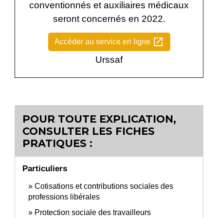
conventionnés et auxiliaires médicaux
seront concernés en 2022.
open_in_new
Accéder au service en ligne
Urssaf
POUR TOUTE EXPLICATION,
CONSULTER LES FICHES
PRATIQUES :
Particuliers
Cotisations et contributions sociales des
professions libérales
Protection sociale des travailleurs