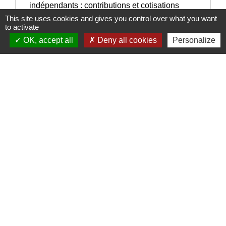
indépendants : contributions et cotisations
This site uses cookies and gives you control over what you want
to activate
Signaler une erreur sur cette page
OK, accept all
Deny all cookies
Personalize
Nous contacter
Commune de Puylaurens
1 rue de la Mairie
81700 Puylaurens - FRANCE
+33 5 63 75 00 18
Contact par formulaire