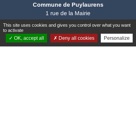
Commune de Puylaurens
1 rue de la Mairie
81700 Puylaurens - FRANCE
This site uses cookies and gives you control over what you want
+33 5 63 75 00 18
to activate
OK, accept all
Deny all cookies
Personalize
Contact par formulaire
Mentions légales
-
Politique de confidentialité
-
Accessibilité
-
Plan du site
-
Gestion des cookies
Site créé en partenariat avec Réseau des Communes