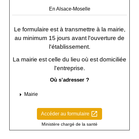
En Alsace-Moselle
Le formulaire est à transmettre à la mairie,
au minimum 15 jours avant l'ouverture de
l'établissement.
La mairie est celle du lieu où est domiciliée
l'entreprise.
Où s’adresser ?
arrow_right
Mairie
open_in_new
Accéder au formulaire
Ministère chargé de la santé