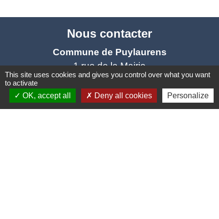
Nous contacter
Commune de Puylaurens
1 rue de la Mairie
This site uses cookies and gives you control over what you want
81700 Puylaurens - FRANCE
to activate
+33 5 63 75 00 18
OK, accept all
Deny all cookies
Personalize
Contact par formulaire
Mentions légales
-
Politique de confidentialité
-
Accessibilité
-
Plan du site
-