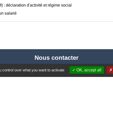
 : déclaration d'activité et régime social
un salarié
Nous contacter
Commune de Puylaurens
 control over what you want to activate
OK, accept all
1 rue de la Mairie
81700 Puylaurens - FRANCE
+33 5 63 75 00 18
Contact par formulaire