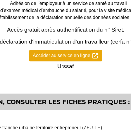
Adhésion de l'employeur à un service de santé au travail
'examen médical d'embauche du salarié, pour la visite médical
établissement de la déclaration annuelle des données sociale
Accès gratuit après authentification du n° Siret.
éclaration d'immatriculation d'un travailleur (cerfa n
open_in_new
Accéder au service en ligne
Urssaf
, CONSULTER LES FICHES PRATIQUES :
 franche urbaine-territoire entrepreneur (ZFU-TE)