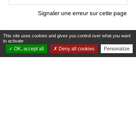
Signaler une erreur sur cette page
This site uses cookies and gives you control over what you want
to activate
Nous contacter
OK, accept all
Deny all cookies
Personalize
Commune de Puylaurens
1 rue de la Mairie
81700 Puylaurens - FRANCE
+33 5 63 75 00 18
Contact par formulaire