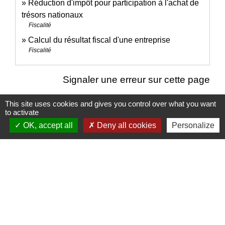
Réduction d'impôt pour participation à l'achat de
trésors nationaux
Fiscalité
Calcul du résultat fiscal d'une entreprise
Fiscalité
Signaler une erreur sur cette page
This site uses cookies and gives you control over what you want
to activate
OK, accept all
Deny all cookies
Personalize
Nous contacter
Commune de Puylaurens
1 rue de la Mairie
81700 Puylaurens - FRANCE
+33 5 63 75 00 18
Contact par formulaire