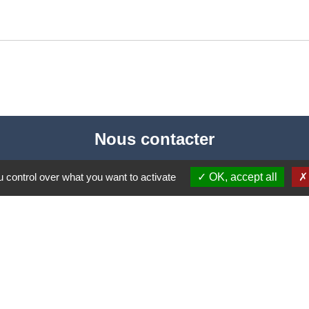
Nous contacter
Commune de Puylaurens
 control over what you want to activate
OK, accept all
1 rue de la Mairie
81700 Puylaurens - FRANCE
+33 5 63 75 00 18
Contact par formulaire