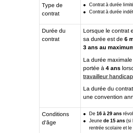
Type de
Contrat à durée limi
Contrat à durée indé
contrat
Durée du
Lorsque le contrat e
contrat
sa durée est de
6 
3 ans au maximu
La durée maximale 
portée à
4 ans
lorsq
travailleur handica
La durée du contrat
une convention ann
Conditions
De
16 à 29 ans
révol
Jeune
de 15 ans
(si
d'âge
rentrée scolaire et l