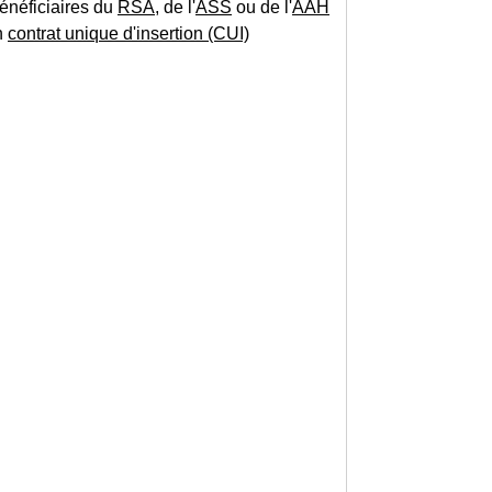
énéficiaires du
RSA
, de l'
ASS
ou de l'
AAH
n
contrat unique d'insertion (CUI)