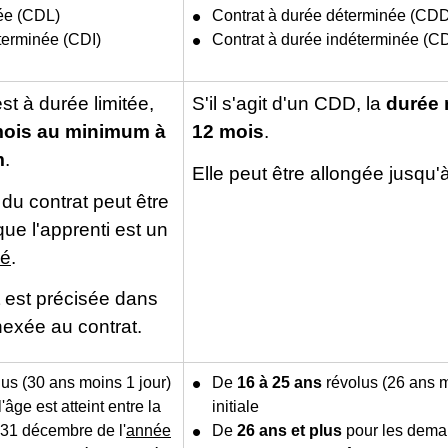
tée (CDL)
Contrat à durée déterminée (CD
terminée (CDI)
Contrat à durée indéterminée (CD
st à durée limitée,
S'il s'agit d'un CDD, la
durée 
mois au minimum à
12 mois
.
m
.
Elle peut être allongée jusqu'
du contrat peut être
ue l'apprenti est un
pé
.
 est précisée dans
exée au contrat.
us (30 ans moins 1 jour)
De
16 à 25 ans
révolus (26 ans m
 l'âge est atteint entre la
initiale
e 31 décembre de l'
année
De
26 ans et plus
pour les dema