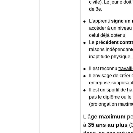
civile
). Le jeune doi
de 3
e
.
L'apprenti
signe un
accéder à un niveau
celui déjà obtenu
Le
précédent contra
raisons indépendante
inaptitude physique.
Il est reconnu
travai
Il envisage de créer
entreprise supposant
Il est un sportif de h
pas le diplôme ou le 
(prolongation maxim
L'âge
maximum
pe
à
35 ans au plus
(3