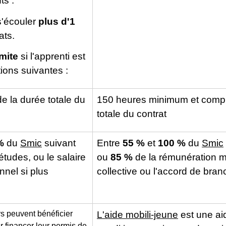
ts :
 s'écouler
plus d'1
ats.
mite
si l'apprenti est
ions suivantes :
e la durée totale du
150 heures minimum et compr
totale du contrat
%
du
Smic
suivant
Entre
55 %
et
100 %
du
Smic
'études, ou le salaire
ou
85 %
de la rémunération m
nel si plus
collective ou l'accord de branc
s peuvent bénéficier
L'aide mobili-jeune
est une ai
 financer leur permis de