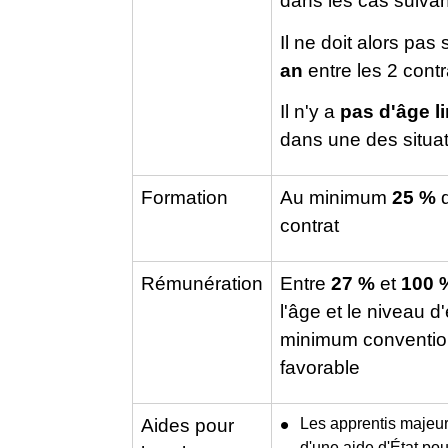
dans les cas suivan
Il ne doit alors pas
an
entre les 2 contr
Il n'y a
pas
d'âge li
dans une des situat
Formation
Au minimum
25 %
d
contrat
Rémunération
Entre
27 %
et
100 
l'âge et le niveau d
minimum convention
favorable
Aides pour
Les apprentis majeur
d'une
aide d'État
pour