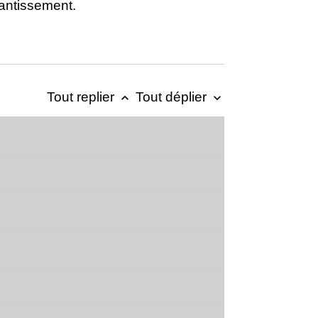
nantissement.
Tout replier
Tout déplier
keyboard_arrow_up
keyboard_arrow_down