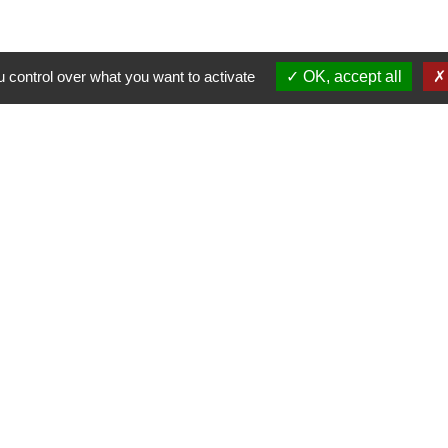
 control over what you want to activate
OK, accept all
Nous contacter
Commune de Puylaurens
1 rue de la Mairie
81700 Puylaurens - FRANCE
+33 5 63 75 00 18
Contact par formulaire
tique de confidentialité
-
Accessibilité
-
Plan du site