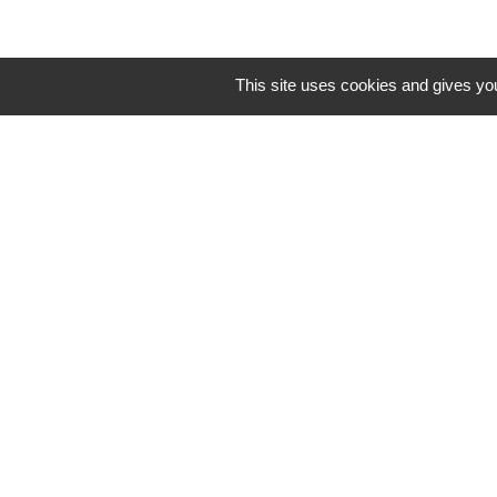
This site uses cookies and gives you
Mentions légales
-
Poli