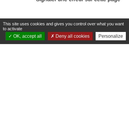
This site uses cookies and gives you control over what you want
to activate
Nous contacter
OK, accept all
Deny all cookies
Personalize
Commune de Puylaurens
1 rue de la Mairie
81700 Puylaurens - FRANCE
+33 5 63 75 00 18
Contact par formulaire
Mentions légales
-
Politique de confidentialité
-