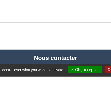
Nous contacter
Commune de Puylaurens
 control over what you want to activate
OK, accept all
1 rue de la Mairie
81700 Puylaurens - FRANCE
+33 5 63 75 00 18
Contact par formulaire