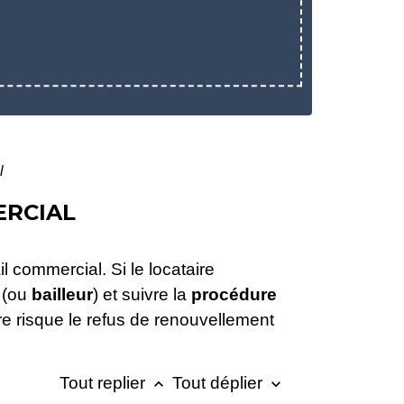
l
ERCIAL
l commercial. Si le locataire
e (ou
bailleur
) et suivre la
procédure
re risque le refus de renouvellement
Tout replier
Tout déplier
keyboard_arrow_up
keyboard_arrow_down