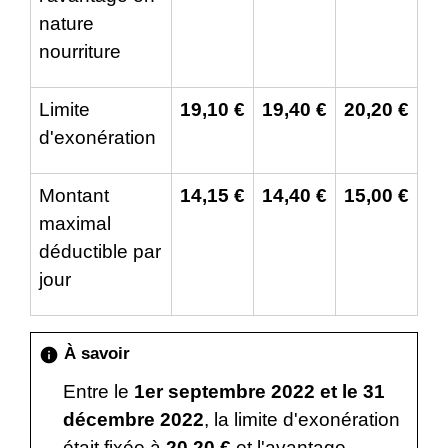
nature
nourriture
Limite
19,10 €
19,40 €
20,20 €
d'exonération
Montant
14,15 €
14,40 €
15,00 €
maximal
déductible par
jour
À savoir
info
Entre le
1
er
septembre 2022 et le 31
décembre 2022
, la limite d'exonération
était fixée à
20,20 €
et l'avantage