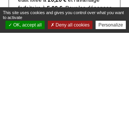
forfaitaire à
5,00 €
. Pour les dépenses
This site uses cookies and gives you control over what you want
engagées durant cette période, le
to activate
montant maximal déductible était donc
OK, accept all
Deny all cookies
Personalize
de
15,20 €
(20,20 - 5).
Exemples avec le barème 2023 :
Sur une dépense de
16 €
TTC, le professionnel
peut déduire les frais de repas à hauteur de
16 €
-
5,20 €
=
10,80 €
Sur une dépense de
35 €
TTC, les frais déductibles
sont de
20,20 €
-
5,20 €
=
15,00 €
Textes de référence