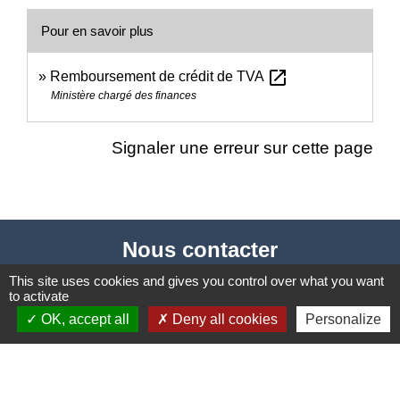
Pour en savoir plus
open_in_new
Remboursement de crédit de TVA
Ministère chargé des finances
Signaler une erreur sur cette page
Nous contacter
This site uses cookies and gives you control over what you want
Commune de Puylaurens
to activate
1 rue de la Mairie
OK, accept all
Deny all cookies
Personalize
81700 Puylaurens - FRANCE
+33 5 63 75 00 18
Contact par formulaire