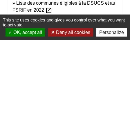
Liste des communes éligibles à la DSUCS et au
open_in_new
FSRIF en 2022
Ministère chargé des finances
This site uses cookies and gives you control over what you want
to activate
OK, accept all
Deny all cookies
Personalize
Signaler une erreur sur cette page
Nous contacter
Commune de Puylaurens
1 rue de la Mairie
81700 Puylaurens - FRANCE
+33 5 63 75 00 18
Contact par formulaire