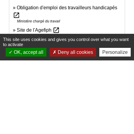
Obligation d'emploi des travailleurs handicapés
open_in_new
Ministère chargé du travail
open_in_new
Site de l'Agefiph
Association de gestion du fonds pour l'insertion professionnelle
This site uses cookies and gives you control over what you want
des personnes handicapées (Agefiph)
to activate
OK, accept all
Deny all cookies
Personalize
Signaler une erreur sur cette page
Nous contacter
Commune de Puylaurens
1 rue de la Mairie
81700 Puylaurens - FRANCE
+33 5 63 75 00 18