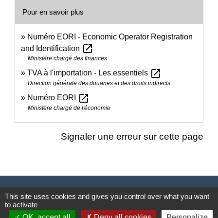
Pour en savoir plus
Numéro EORI - Economic Operator Registration
open_in_new
and Identification
Ministère chargé des finances
open_in_new
TVA à l'importation - Les essentiels
Direction générale des douanes et des droits indirects
open_in_new
Numéro EORI
Ministère chargé de l'économie
Signaler une erreur sur cette page
Nous contacter
This site uses cookies and gives you control over what you want
to activate
Commune de Puylaurens
OK, accept all
Deny all cookies
Personalize