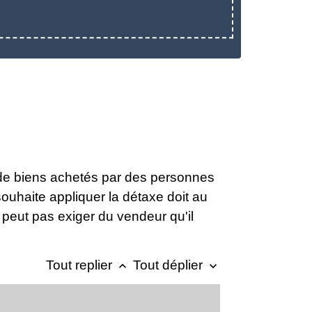
x de biens achetés par des personnes
uhaite appliquer la détaxe doit au
 peut pas exiger du vendeur qu'il
Tout replier
Tout déplier
keyboard_arrow_up
keyboard_arrow_down