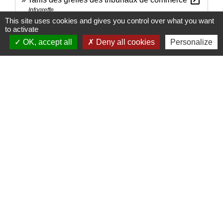
open_in_new
Infogreffe
This site uses cookies and gives you control over what you want
to activate
Signaler une erreur sur cette page
OK, accept all
Deny all cookies
Personalize
Nous contacter
Commune de Puylaurens
1 rue de la Mairie
81700 Puylaurens - FRANCE
+33 5 63 75 00 18
Contact par formulaire