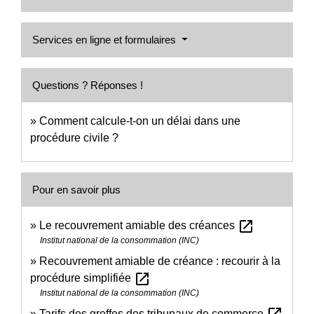
Services en ligne et formulaires
Questions ? Réponses !
Comment calcule-t-on un délai dans une
procédure civile ?
Pour en savoir plus
open_in_new
Le recouvrement amiable des créances
Institut national de la consommation (INC)
Recouvrement amiable de créance : recourir à la
open_in_new
procédure simplifiée
Institut national de la consommation (INC)
Tarifs des greffes des tribunaux de commerce