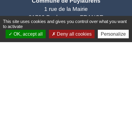
Commune de Puylaurens
1 rue de la Mairie
81700 Puylaurens - FRANCE
This site uses cookies and gives you control over what you want
+33 5 63 75 00 18
to activate
OK, accept all
Deny all cookies
Personalize
Contact par formulaire
Mentions légales
-
Politique de confidentialité
-
Accessibilité
-
Plan du site
-
Gestion des cookies
Site créé en partenariat avec Réseau des Communes