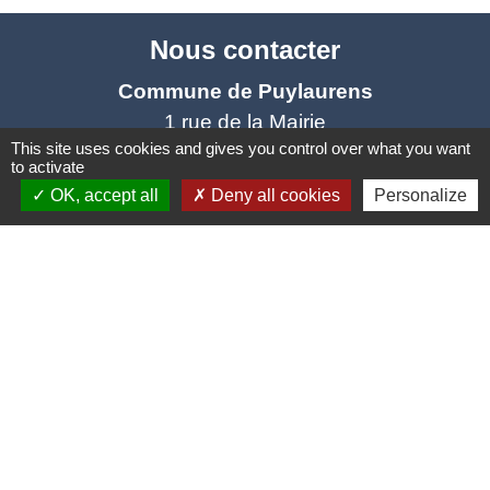
Nous contacter
Commune de Puylaurens
1 rue de la Mairie
This site uses cookies and gives you control over what you want
81700 Puylaurens - FRANCE
to activate
+33 5 63 75 00 18
OK, accept all
Deny all cookies
Personalize
Contact par formulaire
Mentions légales
-
Politique de confidentialité
-
Accessibilité
-
Plan du site
-
Gestion des cookies