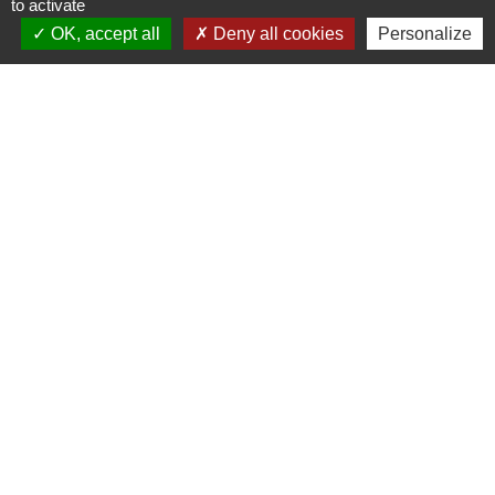
to activate
Signaler une erreur sur cette page
OK, accept all
Deny all cookies
Personalize
Nous contacter
Commune de Puylaurens
1 rue de la Mairie
81700 Puylaurens - FRANCE
+33 5 63 75 00 18
Contact par formulaire
Mentions légales
-
Politique de confidentialité
-