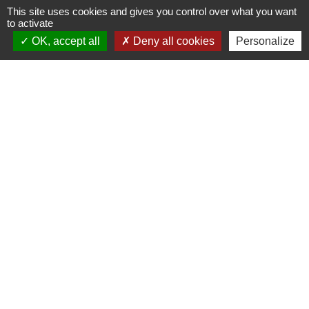
This site uses cookies and gives you control over what you want
Nous contacter
to activate
OK, accept all
Deny all cookies
Personalize
Commune de Puylaurens
1 rue de la Mairie
81700 Puylaurens - FRANCE
+33 5 63 75 00 18
Contact par formulaire
Mentions légales
-
Politique de confidentialité
-
Accessibilité
-
Plan du site
-
Gestion des cookies