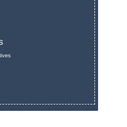
s
tives