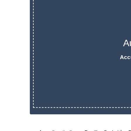
A
Acc