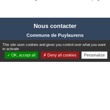
Nous contacter
Commune de Puylaurens
1 rue de la Mairie
This site uses cookies and gives you control over what you want
81700 Puylaurens - FRANCE
to activate
OK, accept all
Deny all cookies
Personalize
+33 5 63 75 00 18
Contact par formulaire
Mentions légales
-
Politique de confidentialité
-