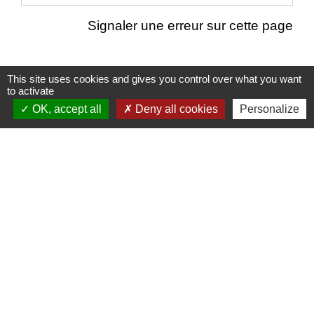
Signaler une erreur sur cette page
This site uses cookies and gives you control over what you want
to activate
Nous contacter
OK, accept all
Deny all cookies
Personalize
Commune de Puylaurens
1 rue de la Mairie
81700 Puylaurens - FRANCE
+33 5 63 75 00 18
Contact par formulaire