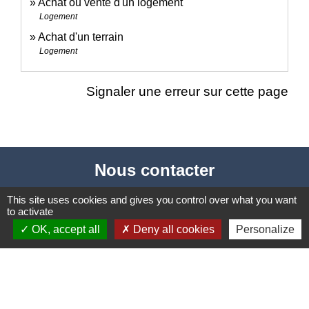
Achat ou vente d'un logement
Logement
Achat d'un terrain
Logement
Signaler une erreur sur cette page
Nous contacter
Commune de Puylaurens
This site uses cookies and gives you control over what you want
to activate
1 rue de la Mairie
OK, accept all
Deny all cookies
Personalize
81700 Puylaurens - FRANCE
+33 5 63 75 00 18
Contact par formulaire