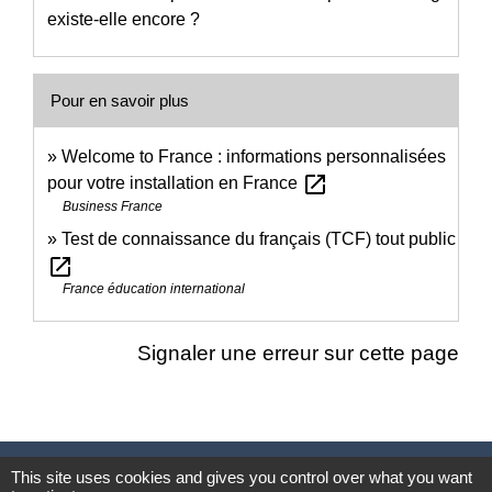
existe-elle encore ?
Pour en savoir plus
Welcome to France : informations personnalisées
open_in_new
pour votre installation en France
Business France
Test de connaissance du français (TCF) tout public
open_in_new
France éducation international
Signaler une erreur sur cette page
Nous contacter
This site uses cookies and gives you control over what you want