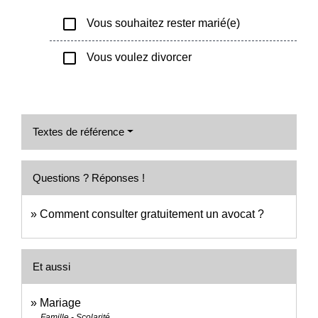
check_box_outline_blank
Vous souhaitez rester marié(e)
check_box_outline_blank
Vous voulez divorcer
Textes de référence
Questions ? Réponses !
Comment consulter gratuitement un avocat ?
Et aussi
Mariage
Famille - Scolarité