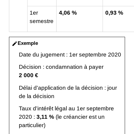
1
er
4,06 %
0,93 %
semestre
Exemple
edit
Date du jugement : 1
er
septembre 2020
Décision : condamnation à payer
2 000 €
Délai d'application de la décision : jour
de la décision
Taux d'intérêt légal au 1
er
septembre
2020 :
3,11 %
(le créancier est un
particulier)