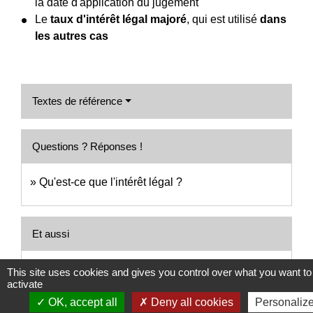
la date d'application du jugement
Le
taux d'intérêt légal majoré
, qui est utilisé
dans
les autres cas
Textes de référence
Questions ? Réponses !
Qu'est-ce que l'intérêt légal ?
Et aussi
Délais de paiement entre professionnels et
This site uses cookies and gives you control over what you want to
activate
pénalités de retard
Comptabilité - Facturation
OK, accept all
Deny all cookies
Personaliz