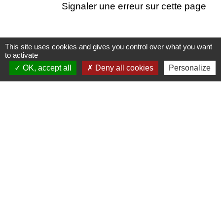
Signaler une erreur sur cette page
This site uses cookies and gives you control over what you want
to activate
Nous contacter
OK, accept all
Deny all cookies
Personalize
Commune de Puylaurens
1 rue de la Mairie
81700 Puylaurens - FRANCE
+33 5 63 75 00 18
Contact par formulaire
Mentions légales
-
Politique de confidentialité
-