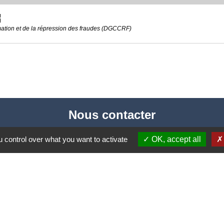
ew
mation et de la répression des fraudes (DGCCRF)
Nous contacter
Commune de Puylaurens
 control over what you want to activate
OK, accept all
1 rue de la Mairie
81700 Puylaurens - FRANCE
+33 5 63 75 00 18
Contact par formulaire