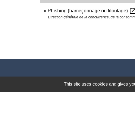
open_in_n
Phishing (hameçonnage ou filoutage)
Direction générale de la concurrence, de la consom
This site uses cookies and gives you