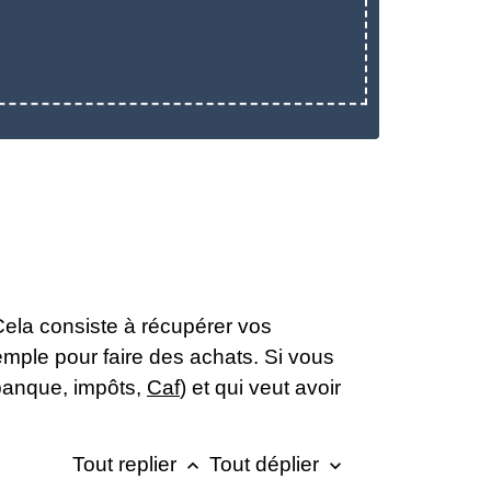
Cela consiste à récupérer vos
emple pour faire des achats. Si vous
(banque, impôts,
Caf
) et qui veut avoir
Tout replier
Tout déplier
keyboard_arrow_up
keyboard_arrow_down