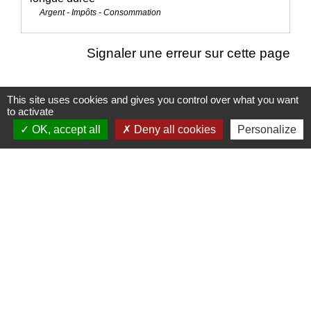
Argent - Impôts - Consommation
Signaler une erreur sur cette page
This site uses cookies and gives you control over what you want
to activate
Nous contacter
OK, accept all
Deny all cookies
Personalize
Commune de Puylaurens
1 rue de la Mairie
81700 Puylaurens - FRANCE
+33 5 63 75 00 18
Contact par formulaire