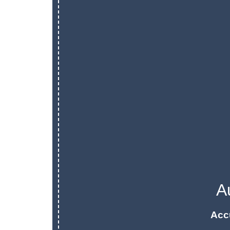
A
Acc