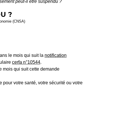
rsement peut-il être suspendu ?
U ?
autonomie (CNSA)
dans le mois qui suit la
notification
mulaire
cerfa n°10544
.
le mois qui suit cette demande
e pour votre santé, votre sécurité ou votre