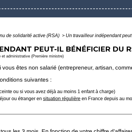
u de solidarité active (RSA)
>
Un travailleur indépendant peut
ENDANT PEUT-IL BÉNÉFICIER DU R
e et administrative (Première ministre)
i vous êtes non salarié (entrepreneur, artisan, commer
nditions suivantes :
nceinte ou si vous avez déjà au moins 1 enfant à charge)
séjour ou étranger en
situation régulière
en France depuis au mo
tous les 3 mois. En fonction de votre chiffre d'affai