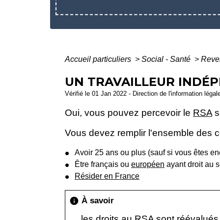
Accueil particuliers
>
Social - Santé
>
Reven
UN TRAVAILLEUR INDÉP
Vérifié le 01 Jan 2022 - Direction de l'information légal
Oui, vous pouvez percevoir le
RSA
s
Vous devez remplir l'ensemble des co
Avoir 25 ans ou plus (sauf si vous êtes e
Être français ou
européen
ayant droit au 
Résider en France
À savoir
info
les droits au RSA sont réévalués 