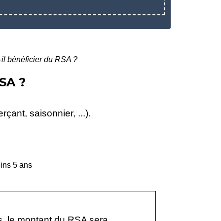
-il bénéficier du RSA ?
SA ?
çant, saisonnier, ...).
ins 5 ans
res, le montant du RSA sera