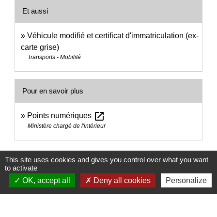
Et aussi
Véhicule modifié et certificat d'immatriculation (ex-
carte grise)
Transports - Mobilité
Pour en savoir plus
open_in_new
Points numériques
Ministère chargé de l'intérieur
Signaler une erreur sur cette page
This site uses cookies and gives you control over what you want
to activate
OK, accept all
Deny all cookies
Personalize
Nous contacter