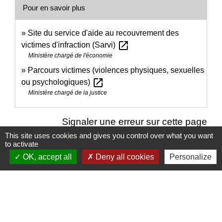
Pour en savoir plus
Site du service d'aide au recouvrement des
open_in_new
victimes d'infraction (Sarvi)
Ministère chargé de l'économie
Parcours victimes (violences physiques, sexuelles
open_in_new
ou psychologiques)
Ministère chargé de la justice
Signaler une erreur sur cette page
This site uses cookies and gives you control over what you want
to activate
OK, accept all
Deny all cookies
Personalize
Nous contacter
Commune de Puylaurens
1 rue de la Mairie