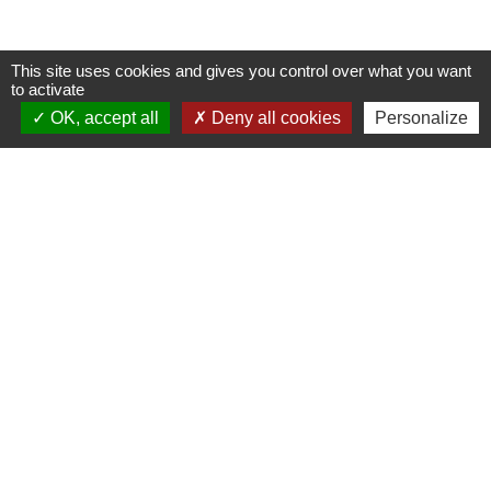
This site uses cookies and gives you control over what you want
to activate
Nous contacter
OK, accept all
Deny all cookies
Personalize
Commune de Puylaurens
1 rue de la Mairie
81700 Puylaurens - FRANCE
+33 5 63 75 00 18
Contact par formulaire
Mentions légales
-
Politique de confidentialité
-
Accessibilité
-
Plan du site
-