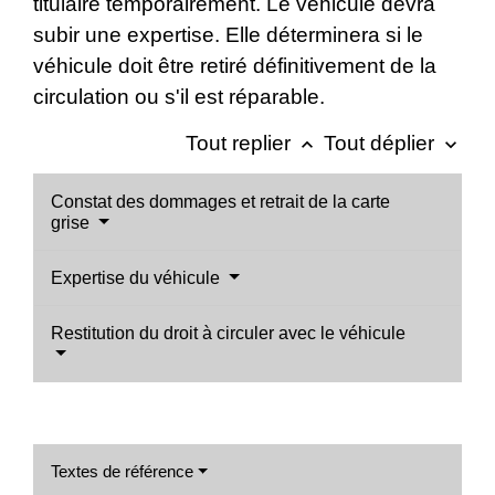
titulaire temporairement. Le véhicule devra
subir une expertise. Elle déterminera si le
véhicule doit être retiré définitivement de la
circulation ou s'il est réparable.
Tout replier
Tout déplier
keyboard_arrow_up
keyboard_arrow_down
Constat des dommages et retrait de la carte
grise
Expertise du véhicule
Restitution du droit à circuler avec le véhicule
Textes de référence